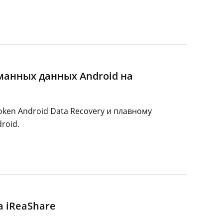
манных данных Android на
ken Android Data Recovery и плавному
roid.
а iReaShare