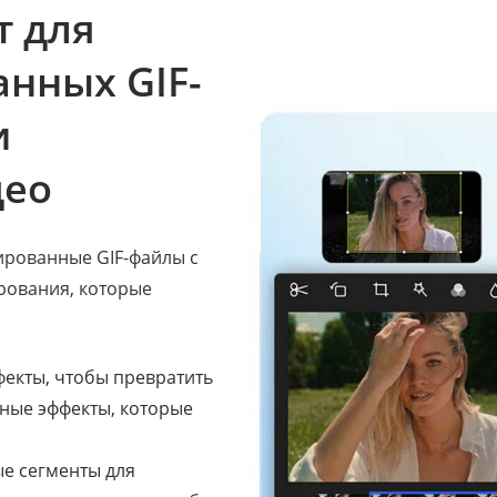
 для
нных GIF-
и
део
ированные GIF-файлы с
ования, которые
екты, чтобы превратить
ные эффекты, которые
ые сегменты для