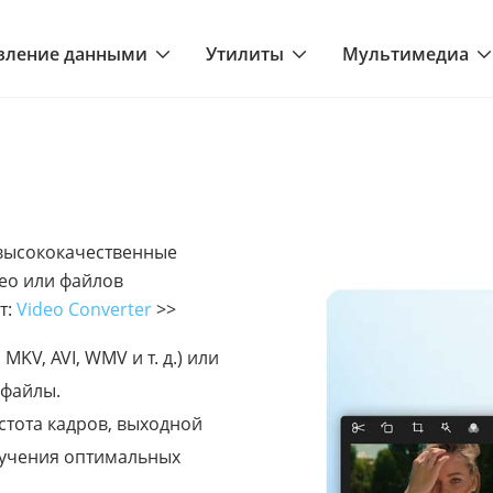
вление данными
Утилиты
Мультимедиа
 высококачественные
ео или файлов
т:
Video Converter
>>
KV, AVI, WMV и т. д.) или
-файлы.
стота кадров, выходной
лучения оптимальных