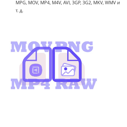
MPG, MOV, MP4, M4V, AVI, 3GP, 3G2, MKV, WMV и
т. д.