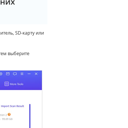
шних
тель, SD-карту или
тем выберите