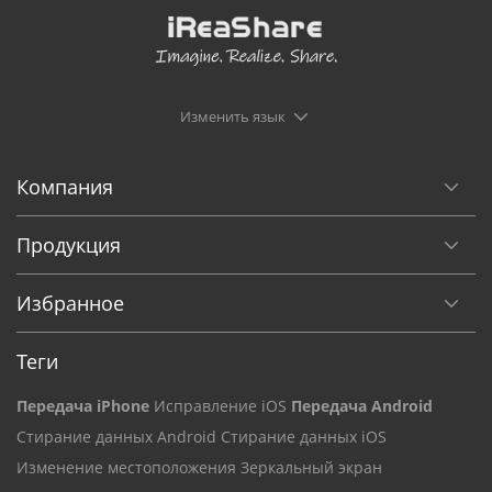
Изменить язык
Компания
Продукция
Избранное
Теги
Передача iPhone
Исправление iOS
Передача Android
Стирание данных Android
Стирание данных iOS
Изменение местоположения
Зеркальный экран
Разблокировка iPhone и iPad
Восстановление данных iOS
Передача телефона
Запись экрана
Улучшение видео
Генератор голоса
Передача WhatsApp
Voice Changer