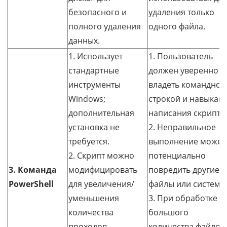
безопасного и
удаления только
полного удаления
одного файла.
данных.
1. Использует
1. Пользователь
стандартные
должен уверенно
инструменты
владеть командной
Windows;
строкой и навыкам
дополнительная
написания скрипто
установка не
2. Неправильное
требуется.
выполнение может
2. Скрипт можно
потенциально
3. Команда
модифицировать
повредить другие
PowerShell
для увеличения/
файлы или систему.
уменьшения
3. При обработке
количества
большого
проходов.
количества файлов