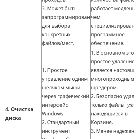
3. Может быть
работает медленне
запрограммирован
чем
для выбора
специализированн
конкретных
программное
файлов/мест.
обеспечение.
1. В основном это
простое удаление; 
1. Простое
является настоящи
управление одним
многопроходным
щелчком мыши
шредером.
через графический
2. Безопасно удаля
интерфейс
только файлы,
уже
4. Очистка
Windows.
находящиеся в
диска
2. Стандартный
Корзине.
инструмент
3. Менее надежен