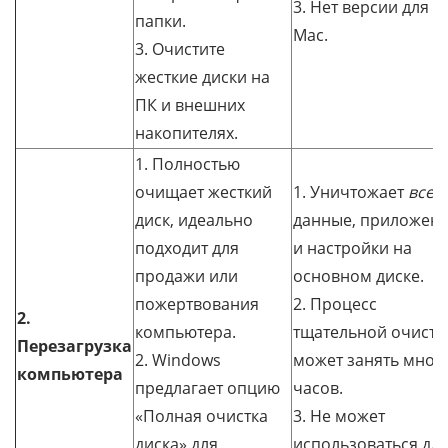
3. Нет версии для
папки.
Mac.
3. Очистите
жесткие диски на
ПК и внешних
накопителях.
1. Полностью
очищает жесткий
1. Уничтожает
все
диск, идеально
данные, приложен
подходит для
и настройки на
продажи или
основном диске.
пожертвования
2. Процесс
2.
компьютера.
тщательной очистк
Перезагрузка
2. Windows
может занять мног
компьютера
предлагает опцию
часов.
«Полная очистка
3. Не может
диска» для
использоваться дл