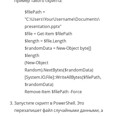
пример такого скрипта:
$filePath =
"C:\Users\YourUsername\Documents\
presentation.pptx"
$file = Get-Item $filePath
$length = $file.Length
$randomData = New-Object byte[]
$length
(New-Object
Random).NextBytes($randomData)
[System.IO.File]::WriteAllBytes($filePath,
$randomData)
Remove-Item $filePath -Force
Запустите скрипт в PowerShell. Это
перезапишет файл случайными данными, а