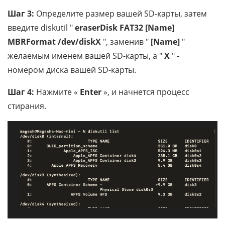
Шаг 3:
Определите размер вашей SD-карты, затем
введите diskutil "
eraserDisk FAT32 [Name]
MBRFormat /dev/diskX
", заменив "
[Name]
"
желаемым именем вашей SD-карты, а "
X
" -
номером диска вашей SD-карты.
Шаг 4:
Нажмите «
Enter
», и начнется процесс
стирания.