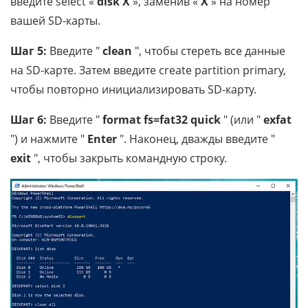
введите select «
disk X
», заменив «
X
» на номер
вашей SD-карты.
Шаг 5:
Введите "
clean
", чтобы стереть все данные
на SD-карте. Затем введите create partition primary,
чтобы повторно инициализировать SD-карту.
Шаг 6:
Введите "
format fs=fat32 quick
" (или "
exfat
") и нажмите "
Enter
". Наконец, дважды введите "
exit
", чтобы закрыть командную строку.