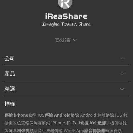
更改語言
公司
產品
精選
標籤
傳輸 iPhone
修復 iOS
傳輸 Android
擦除 Android 數據
擦除 iOS 數
據
更改位置
鏡像屏幕
解鎖 iPhone 和 iPad
恢復 iOS 數據
手機傳輸
錄
製屏幕
增強視頻
語音生成器
傳輸 WhatsApp
語音轉換器
轉換視頻