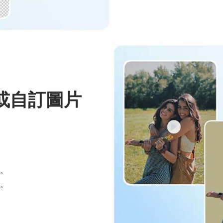
或自訂圖片
。
。