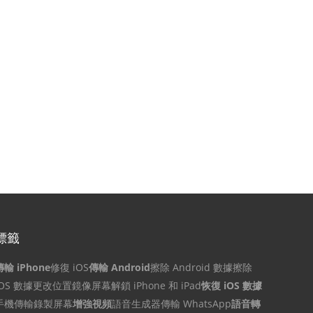
標籤
傳輸 iPhone
修復 iOS
傳輸 Android
擦除 Android 數據
擦除
iOS 數據
更改位置
鏡像屏幕
解鎖 iPhone 和 iPad
恢復 iOS 數據
手機傳輸
錄製屏幕
增強視頻
語音生成器
傳輸 WhatsApp
語音轉