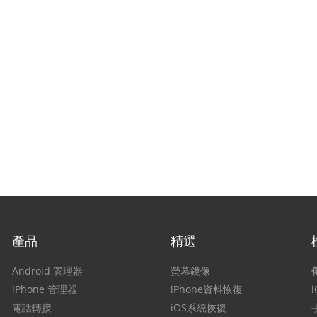
產品
精選
Android 管理器
螢幕鏡像
iPhone 管理器
iPhone資料恢復
電話轉接
iOS系統恢復