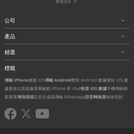
公司
產品
精選
標籤
傳輸 iPhone
修復 iOS
傳輸 Android
擦除 Android 數據
擦除 iOS 數
據
更改位置
鏡像屏幕
解鎖 iPhone 和 iPad
恢復 iOS 數據
手機傳輸
錄
製屏幕
增強視頻
語音生成器
傳輸 WhatsApp
語音轉換器
轉換視頻
版權所有 2026 © iReaShare。版權所有。