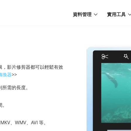
資料管理
實用工具
輯，影片修剪器都可以輕鬆有效
轉換器
>>
到所需的長度。
間。
KV、WMV、AVI 等。