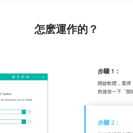
怎麽運作的？
步驟 1：
開啟軟體，選擇「Bro
然後按一下「開
步驟 2：