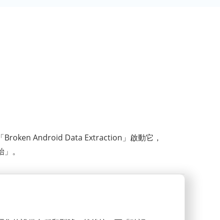
ken Android Data Extraction」啟動它，
始」。