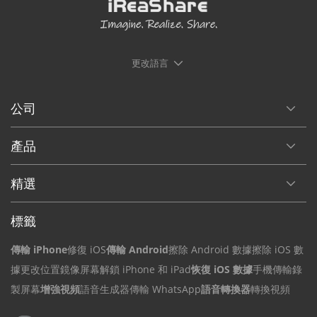
更改語言
公司
產品
精選
標籤
傳輸 iPhone
修復 iOS
傳輸 Android
擦除 Android 數據
擦除 iOS 數
據
更改位置
鏡像屏幕
解鎖 iPhone 和 iPad
恢復 iOS 數據
手機傳輸
錄
製屏幕
增強視頻
語音生成器
傳輸 WhatsApp
語音轉換器
轉換視頻