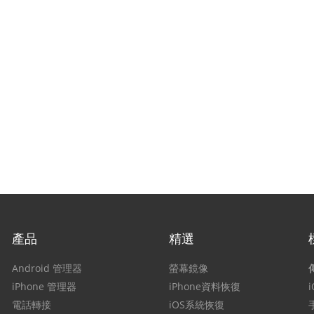
產品
精選
Android 管理器
螢幕鏡像
iPhone 管理器
iPhone資料恢復
電話轉接
iOS系統恢復