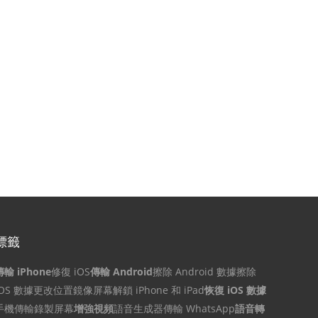
標籤
傳輸 iPhone
修復 iOS
傳輸 Android
擦除 Android 數據
擦除
iOS 數據
更改位置
鏡像屏幕
解鎖 iPhone 和 iPad
恢復 iOS 數據
手機傳輸
錄製屏幕
增強視頻
語音生成器
傳輸 WhatsApp
語音轉