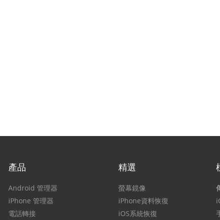
產品
精選
Android 管理器
螢幕鏡像
iPhone 管理器
iPhone資料恢復
電話轉接
iOS系統恢復