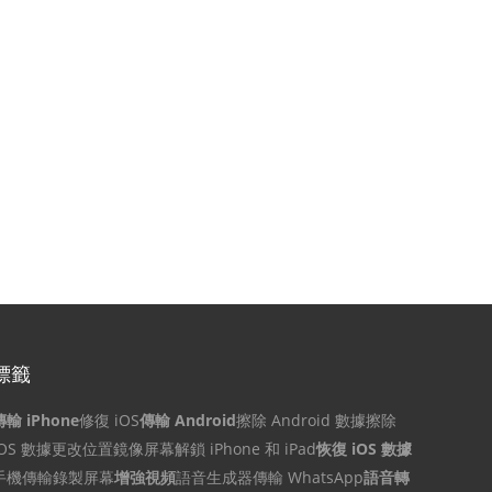
標籤
傳輸 iPhone
修復 iOS
傳輸 Android
擦除 Android 數據
擦除
iOS 數據
更改位置
鏡像屏幕
解鎖 iPhone 和 iPad
恢復 iOS 數據
手機傳輸
錄製屏幕
增強視頻
語音生成器
傳輸 WhatsApp
語音轉