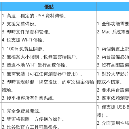
優點
1. 高速、穩定的 USB 資料傳輸。
2. 支援完整備份。
1. 全部功能需
3. 即時文件預覽和管理。
2. Mac 系統
4. 也支援 Wi-Fi 傳輸。
1. 100% 免費且開源。
1. 兩個裝置
2. 無檔案大小限制，也無需雲端帳戶。
2. 兩台設備
3. 透過本地 Wi-Fi 進行高速傳輸。
3. 沒有高階設
1. 無需安裝（可在任何瀏覽器中使用）。
1. 對於大型
2. 即時實現類似「隔空投送」的單次檔案傳輸
慢或不穩定。
體驗。
2. 要求兩台
3. 幾乎相容所有作業系統。
3. 嚴重依賴
1. 僅支援 US
1. 完全免費且開源。
接）。
2. 雙窗格視圖，方便拖放操作。
2. 介面實用
3. 比谷歌官方工具可靠很多。