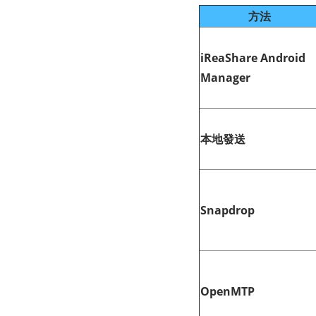
方法
iReaShare Android
Manager
本地發送
Snapdrop
OpenMTP