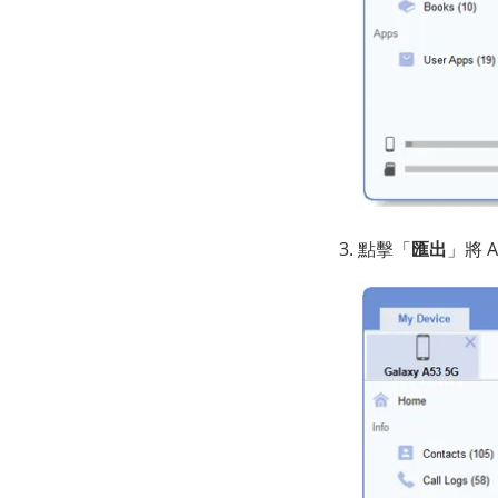
點擊「
匯出
」將 A