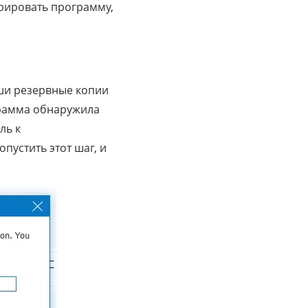
рировать программу,
ши резервные копии
грамма обнаружила
ль к
пустить этот шаг, и