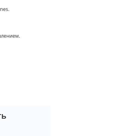
nes.
влением.
ть