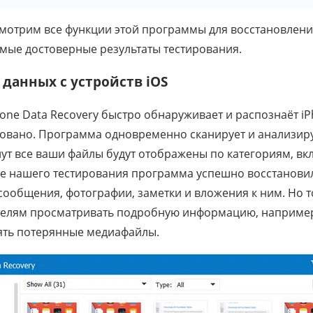
смотрим все функции этой программы для восстановлени
мые достоверные результаты тестирования.
данных с устройств iOS
hone Data Recovery быстро обнаруживает и распознаёт iP
ровано. Программа одновременно сканирует и анализир
ут все ваши файлы будут отображены по категориям, вк
де нашего тестирования программа успешно восстанови
 сообщения, фотографии, заметки и вложения к ним. Но 
телям просматривать подробную информацию, наприме
нять потерянные медиафайлы.