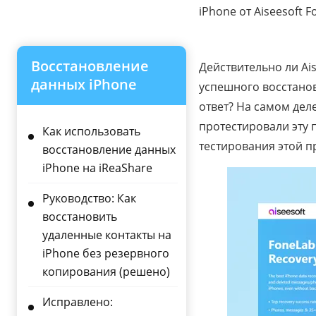
iPhone от Aiseesoft 
Восстановление
Действительно ли Ai
данных iPhone
успешного восстанов
ответ? На самом дел
протестировали эту 
Как использовать
тестирования этой п
восстановление данных
iPhone на iReaShare
Руководство: Как
восстановить
удаленные контакты на
iPhone без резервного
копирования (решено)
Исправлено: