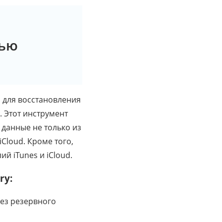
щью
ся для восстановления
. Этот инструмент
данные не только из
iCloud. Кроме того,
й iTunes и iCloud.
ry:
без резервного