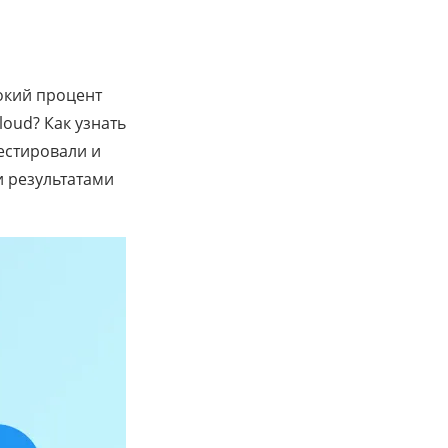
сокий процент
oud? Как узнать
естировали и
и результатами