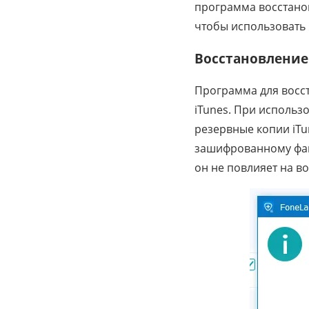
программа восстано
чтобы использовать
Восстановление
Программа для восс
iTunes. При использ
резервные копии iTu
зашифрованному файл
он не повлияет на в