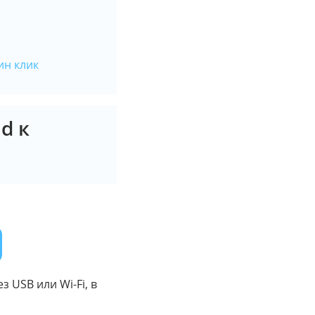
ин клик
d к
 USB или Wi-Fi, в