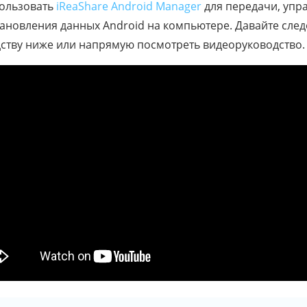
пользовать
iReaShare Android Manager
для передачи, упр
ановления данных Android на компьютере. Давайте след
ству ниже или напрямую посмотреть видеоруководство.