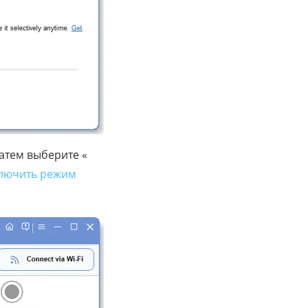
атем выберите «
лючить режим