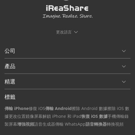
更改語言
公司
產品
精選
標籤
傳輸 iPhone
修復 iOS
傳輸 Android
擦除 Android 數據
擦除 iOS 數
據
更改位置
鏡像屏幕
解鎖 iPhone 和 iPad
恢復 iOS 數據
手機傳輸
錄
製屏幕
增強視頻
語音生成器
傳輸 WhatsApp
語音轉換器
轉換視頻