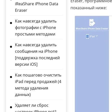
Eraser, программное
iReaShare iPhone Data
показанный ниже:
Eraser
Как навсегда удалить
фотографии с iPhone
простыми методами
Как навсегда удалить
сообщения на iPhone
[поддержка последней
версии iOS]
Как пошагово очистить
iPad перед продажей (4
метода удаления
данных)
Удаляет ли сброс
настроек iPhone всё?