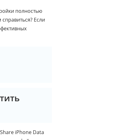
стройки полностью
м справиться? Если
эффективных
стить
Share iPhone Data