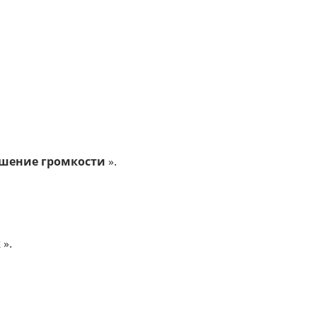
шение громкости
».
к
».