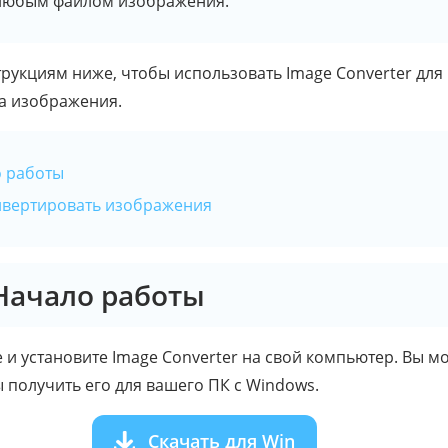
 любым файлом изображения.
трукциям ниже, чтобы использовать Image Converter дл
а изображения.
о работы
онвертировать изображения
 Начало работы
е и установите Image Converter на свой компьютер. Вы м
ы получить его для вашего ПК с Windows.
Скачать для Win