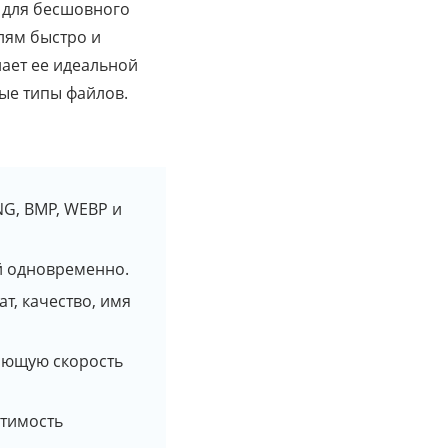
 для бесшовного
лям быстро и
ает ее идеальной
ые типы файлов.
NG, BMP, WEBP и
й одновременно.
т, качество, имя
ающую скорость
стимость