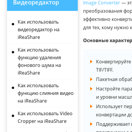
Видеоредактор
Image Converter
— эт
преобразования фор
эффективно конверт
Как использовать
для тех, кому нужно
видеоредактор на
iReaShare
Основные характер
Как использовать
функцию удаления
Конвертируйте 
фонового шума на
TIF/TIFF.
iReaShare
Пакетная обра
Как использовать
Настройте пара
функцию слияния видео
и уровни масш
на iReaShare
Использует пе
Как использовать Video
конвертации до
Cropper на iReaShare
Поддерживает 