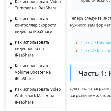
практически с
Как использовать Video
Trimmer на iReaShare
Теперь следуйте инс
Как использовать
контроллер скорости
нужного вам формат
видео на iReaShare
Как использовать
Часть 1: Начал
видеоплеер на
Часть 2: Как к
iReaShare
Как использовать
Часть 1:
Volume Booster на
iReaShare
Для начала загрузит
Как использовать Video
загрузки ниже, чтоб
Watermark Maker на
iReaShare