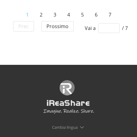
1
2
3
4
5
6
7
Prec
Prossimo
Vai a
/ 7
Cambia lingua