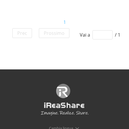
1
Prec
Prossimo
Vai a
/ 1
Cambia lingua