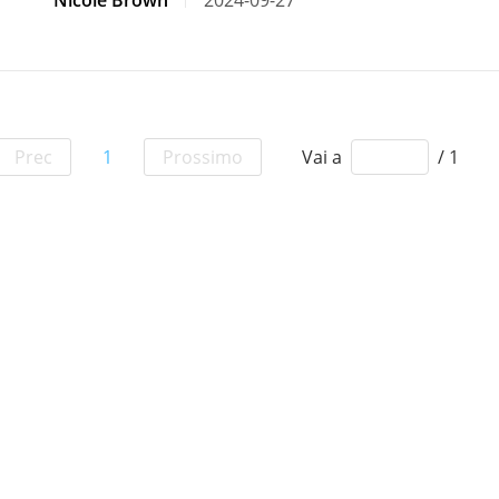
Nicole Brown
2024-09-27
Prec
1
Prossimo
Vai a
/ 1