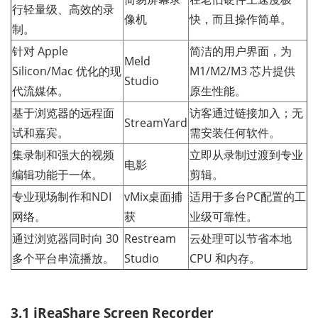
行轻量级、高效的录
像机
快，而且操作简单。
制。
针对 Apple
简洁的用户界面，为
Meld
Silicon/Mac 优化的现
M1/M2/M3 芯片提供
Studio
代流媒体。
原生性能。
基于浏览器的远程面
访客通过链接加入；无
StreamYard
试和嘉宾。
需安装任何软件。
集录制和强大的视频
立即从录制过渡到专业
电影
编辑功能于一体。
剪辑。
专业现场制作和NDI
vMix桌面捕
适用于多台PC配置的工
网络。
获
业级可靠性。
通过浏览器同时向 30
Restream
云处理可以节省本地
多个平台串流播放。
Studio
CPU 和内存。
3.1 iReaShare Screen Recorder