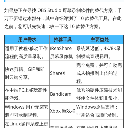
如果您正在寻找 OBS Studio 屏幕录制软件的替代方案，千
万不要错过本部分，其中详细评测了 10 款替代工具。在此
之前，您可以先快速比较一下这 10 款替代方案。
用户需求
推荐工具
主要益处
适用于教程/移动工作
iReaShare
系统延迟低，4K/8K录
流程的高质量录制。
屏幕录像机
制模式直观易用。
完全免费，并可自动完
快速剪辑、GIF 和即
ShareX
成从拍摄到上传的过
时云端分享。
程。
在中端PC上畅玩高性
优秀的硬件压缩技术能
Bandicam
能游戏。
够使文件体积非常小。
Windows 用户无需安
Windows原生支持；
Xbox 游戏栏
装即可录制视频。
非常适合“回溯”录制。
在Linux操作系统上进
简易屏幕录
在老旧硬件上速度极