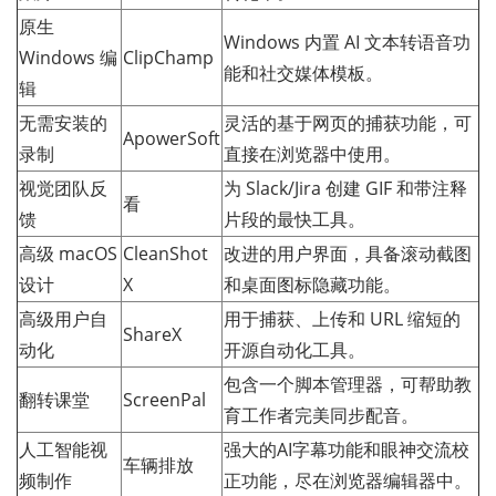
原生
Windows 内置 AI 文本转语音功
Windows 编
ClipChamp
能和社交媒体模板。
辑
无需安装的
灵活的基于网页的捕获功能，可
ApowerSoft
录制
直接在浏览器中使用。
视觉团队反
为 Slack/Jira 创建 GIF 和带注释
看
馈
片段的最快工具。
高级 macOS
CleanShot
改进的用户界面，具备滚动截图
设计
X
和桌面图标隐藏功能。
高级用户自
用于捕获、上传和 URL 缩短的
ShareX
动化
开源自动化工具。
包含一个脚本管理器，可帮助教
翻转课堂
ScreenPal
育工作者完美同步配音。
人工智能视
强大的AI字幕功能和眼神交流校
车辆排放
频制作
正功能，尽在浏览器编辑器中。