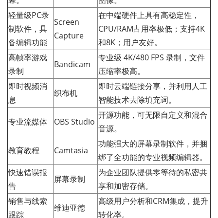
幕。
图像。
轻量级PC录
在中端硬件上具有高稳定性，
Screen
制软件，具
CPU/RAM占用率极低；支持4K
Capture
备编辑功能
和8K；用户友好。
高帧率游戏
专业级 4K/480 FPS 录制，文件
Bandicam
录制
压缩率极高。
即时视频消
即时云端链接分享，并利用人工
织布机
息
智能技术去除填充词。
开源功能，可无限自定义和混合
专业流媒体
OBS Studio
音源。
功能强大的屏幕录制软件，并捆
教育教程
Camtasia
绑了全功能的专业视频编辑器。
快速错误报
为企业团队提供零等待的私密共
屏幕录制
告
享和加密存储。
销售与线索
高级用户分析和CRM集成，提升
维迪亚德
跟踪
转化率。