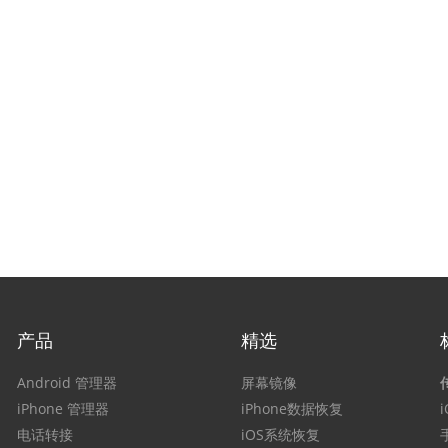
产品
精选
Android 管理器
屏幕镜像
iPhone 管理器
iPhone数据恢复
电话转接
iOS系统恢复