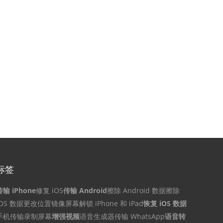
标签
传输 iPhone
修复 iOS
传输 Android
擦除 Android 数据
擦除
iOS 数据
更改位置
镜像屏幕
解锁 iPhone 和 iPad
恢复 iOS 数据
手机传输
录制屏幕
增强视频
语音生成器
传输 WhatsApp
语音转