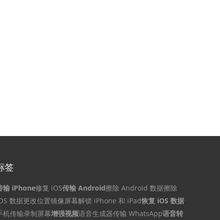
标签
传输 iPhone
修复 iOS
传输 Android
擦除 Android 数据
擦除
iOS 数据
更改位置
镜像屏幕
解锁 iPhone 和 iPad
恢复 iOS 数据
手机传输
录制屏幕
增强视频
语音生成器
传输 WhatsApp
语音转