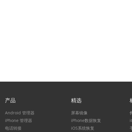
产品
精选
Android 管理器
屏幕镜像
iPhone 管理器
iPhone数据恢复
电话转接
iOS系统恢复