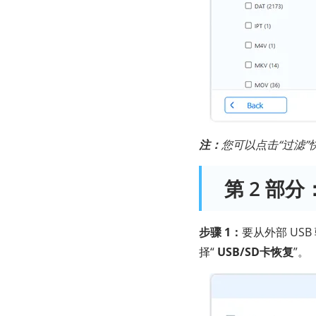
注：
您可以点击“过滤
第 2 部
步骤 1：
要从外部 US
择“
USB/SD卡恢复
”。