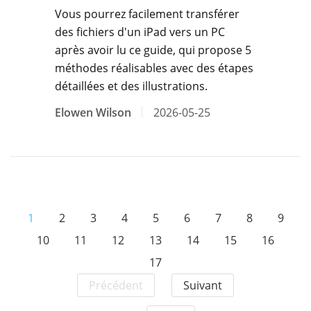
Vous pourrez facilement transférer
des fichiers d'un iPad vers un PC
après avoir lu ce guide, qui propose 5
méthodes réalisables avec des étapes
détaillées et des illustrations.
Elowen Wilson
2026-05-25
1
2
3
4
5
6
7
8
9
10
11
12
13
14
15
16
17
Précédent
Suivant