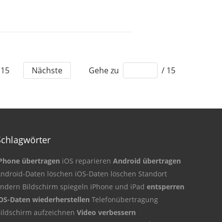
15
Nächste
Gehe zu
/ 15
Schlagwörter
Phone übertragen
iOS reparieren
Android übertragen
ndroid-Daten
löschen iOS-Daten
löschen Standort
ändern
Bildschirm
spiegeln iPhone und iPad
entsperren
OS-Daten wiederherstellen
Telefonübertragung
ildschirm aufzeichnen
Video verbessern