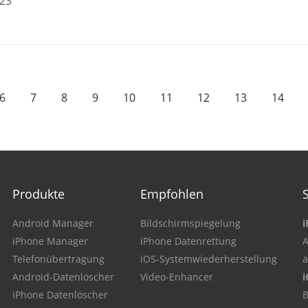
-23
6
7
8
9
10
11
12
13
14
Produkte
Empfohlen
Android Manager
Bildschirmspiegelung
i
iPhone Manager
iPhone Datenrettung
A
Telefonübertragung
iOS-Systemwiederherstellung
Android-Datenlöscher
Video-Enhancer
i
iPhone Datenlöscher
B