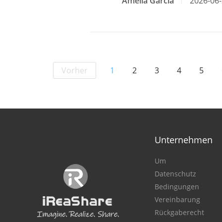
Amelia Garcia
2026-06
Vorher
1
2
3
4
5
Unternehmen
Um
Datenschutz
Bedingungen
Vereinbarung
Rückgaberecht