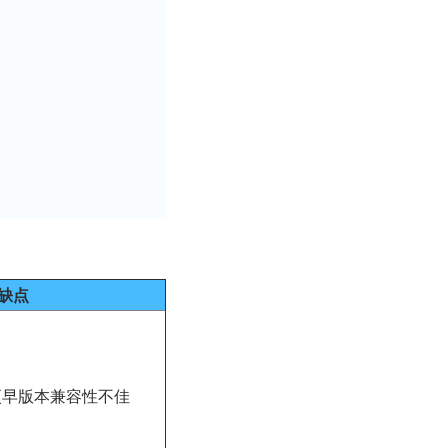
缺点
.0 或更早版本兼容性不佳