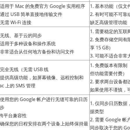
. 适用于 Mac 的免费官方 Google 实用程序
1. 基本功能（仅文
. 通过 USB 简单直接地传输文件
2. 有时可能不可
. 无需 Wi-Fi 连接
缺乏高级管理功能
1. 需要稳定的互
. 无线、基于云的同步
2. 免费存储空间有限
. 适用于多种设备和操作系统
享 15 GB）
. 非常适合从任何地方备份和访问文件
3. 可能不适合非
1. 免费版本有限
. 完全无线（无需 USB 线
些功能需要付费）
. 提供高级功能，如屏幕镜像、远程控制和
2. 要求两台设备
ac 上的 SMS 管理
如果使用不谨慎，
. 使用您的 Google 帐户进行无缝可靠的日历
1. 仅同步日历数
步
据类型
.跨平台兼容性
2. 需要 Google 帐
. 确保您的日程安排在两个设备上始终保持最
同步取决于您的 Go