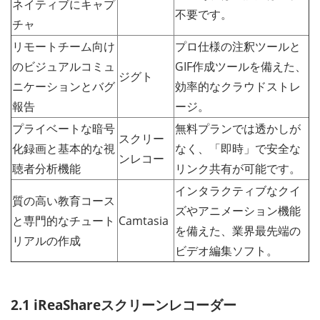
ネイティブにキャプ
不要です。
チャ
リモートチーム向け
プロ仕様の注釈ツールと
のビジュアルコミュ
GIF作成ツールを備えた、
ジグト
ニケーションとバグ
効率的なクラウドストレ
報告
ージ。
プライベートな暗号
無料プランでは透かしが
スクリー
化録画と基本的な視
なく、「即時」で安全な
ンレコー
聴者分析機能
リンク共有が可能です。
インタラクティブなクイ
質の高い教育コース
ズやアニメーション機能
と専門的なチュート
Camtasia
を備えた、業界最先端の
リアルの作成
ビデオ編集ソフト。
2.1 iReaShareスクリーンレコーダー