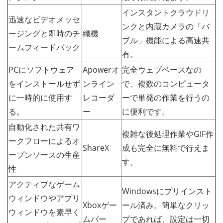
インスタントクラウドリ
迅速なビデオメッセ
ンクと内蔵カメラの「バ
ージングと即時のチ
織機
ブル」機能による高速共
ームフィードバック
有。
PCにソフトウェア
Apowerオ
完全ウェブベースなの
をインストールせず
ンライン
で、複数のコンピュータ
に一時的に使用す
レコーダ
ーで単発の作業を行うの
る。
ー
に便利です。
自動化された共有ワ
複雑な後処理作業やGIF作
ークフローによるオ
ShareX
成も完全に無料で行えま
ープンソースの生産
す。
性
アクティブなゲーム
Windowsにプリインスト
ウィンドウやアプリ
Xboxゲー
ール済み。簡単なクリッ
ウィンドウを素早く
ムバー
プであれば、設定は一切