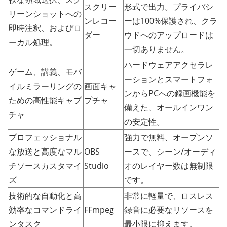
スクリー
形式で出力。プライバシ
リーンショットへの
ンレコー
ーは100%保護され、クラ
即時注釈、およびロ
ダー
ウドへのアップロードは
ーカル処理。
一切ありません。
ハードウェアアクセラレ
ゲーム、講義、モバ
ーションとスマートフォ
イルミラーリングの
画面キャ
ンからPCへの録画機能を
ための高性能キャプ
プチャ
備えた、オールインワン
チャ
の安定性。
プロフェッショナル
強力で無料、オープンソ
な放送と高度なマル
OBS
ースで、シーン/オーディ
チソースカスタマイ
Studio
オのレイヤー数は無制限
ズ
です。
技術的な自動化と高
非常に軽量で、ロスレス
効率なコマンドライ
FFmpeg
録音に必要なリソースを
ンタスク
最小限に抑えます。