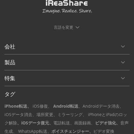
言語を変更
会社
製品
特集
タグ
iPhone転送、
iOS修復、
Android転送
、Androidデータ
消去、
iOSデータ
消去、場所変更
、ミラーリング、
iPhoneとiPadのロッ
ク解除
、iOSデータ復元、
電話転送、
画面録画、
ビデオ強化、
音声
生成、
WhatsApp転送、
ボイスチェンジャー、
ビデオ変換