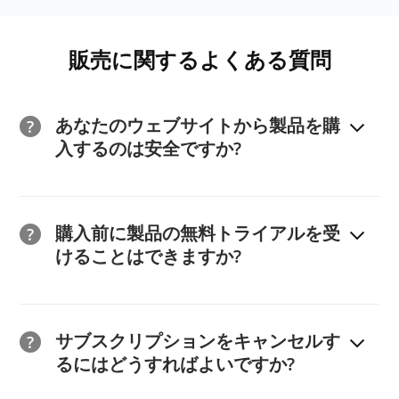
販売に関するよくある質問
あなたのウェブサイトから製品を購
入するのは安全ですか?
はい、そうです。当社は、新しい GDPR ガイドライン
に準拠した当社の
プライバシー ポリシー
に従って、お
購入前に製品の無料トライアルを受
客様が当社 Web サイトを閲覧したり、ソフトウェアを
けることはできますか?
ダウンロードしたり、オンラインで注文したりする際
に、お客様のプライバシーを保護します。
はい。すべてのソフトウェア製品には無料の試用版が提
また、注文取引には 2Checkout (現在は Verifone) を使
供されています。無料版の機能は制限されていることに
サブスクリプションをキャンセルす
用しています。 2Checkout (現 Verifone) サービスは、
注意してください。すべての機能を楽しむには、製品版
るにはどうすればよいですか?
カード決済業界で最高のセキュリティ標準である
を購入することをお勧めします。当社の製品についてご
Payment Card Industry Data Security Standard (PCI