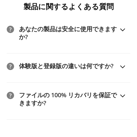
製品に関するよくある質問
センス コードをコピーして保存してください。さら
い。
https://secure.2co.com/myaccount/order_lookup/
に、すぐに支払いプラットフォーム - 2Checkout (現
Verifone) <support@2checkout.com> から、
解決策 3:
サポートに問い合わせて支援を受ける: 30 分以
解決策 2:
2Checkout (現在は Verifone) MyAccount サ
あなたの製品は安全に使用できます
「www.ireashare.com/ でのご注文: 製品と支払い情
内にライセンス コードが届かない場合、または請求に
ポートからサポートを受けてみる:
か?
報」という件名の電子メールが届きます。 」。
関する問い合わせがある場合は、iReaShare サポート
https://secure.2co.com/support/
はい、当社の製品は安全に使用できます。これらはすべ
(support@ireashare.com) までご連絡ください。注文
解決策 3:
上記の解決策が機能しない場合でも、ご心配な
て読み取り専用モードに従っているため、データを共有
ID、注文に使用したメールアドレス、サポートの請求日
く。ソフトウェアを注文した電子メール アドレス、氏
体験版と登録版の違いは何ですか?
したり保持したりすることはできません。当社はお客様
と金額を入力します。
名、注文日、およびその他の情報を記載した電子メール
のプライバシーを尊重し、
プライバシー ポリシー
に従
試用版と登録版の機能は同じですが、試用版の機能には
を support@ireashare.com に送信して、お問い合わせ
ってお客様の個人情報の保護に努めます。また、これは
いくつかの制限があります。たとえば、iReaShare
ください。請求された金額。 1営業日以内にご返信させ
ファイルの 100% リカバリを保証で
新しい GDPR ガイドラインに準拠しており、表示また
Android Manager の試用版では、データをスキャンし
ていただきます。
きますか?
はリンクする iReaShare のすべての Web サイト、製
て特定のファイルをプレビューできますが、ファイルを
品、サービスに適用されます。
エクスポートすることはできません。すべての機能を利
いいえ、アプリ市場にはファイルを 100% 回復できる回
用するには、ライセンス コードと購入時に使用した電
復製品はありません。削除されたファイルは新しいデー
子メール アドレスを使用して登録する必要がありま
タで簡単に上書きできます。この問題が発生すると、削