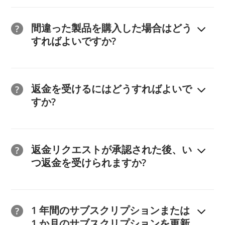
質問がある場合は、お問い合わせください。
サブスクリプションは、支払いプラットフォームである
DSS) レベル 1 認定を取得しています。
2Checkout (現在は Verifone) でキャンセルできます。
間違った製品を購入した場合はどう
すべてのトランザクションは、VeriSign によって保護さ
その方法は次のとおりです。
すればよいですか?
れた 128 ビット SSL 接続を介して実行され、ブラウザ
(1)
https://secure.2co.com/myaccount/
に MyAccount
から 2Checkout (現在は Verifone) サーバーに送信され
でログインします。アカウントをお持ちでない場合は、
間違った製品を購入した場合は、必要な正しい製品を注
るデータは常に暗号化されます。当社のサーバーは
注文番号を入力し、「アクセス リンクを送信」をクリ
文し、サポート チーム (support@ireashare.com) まで
返金を受けるにはどうすればよいで
McAfee Secure 認定を受けており、ScanAlert による毎
ックしてください。
ご連絡ください。
すか?
日のスキャンを受けて脆弱性を検出します。さらに、
(2) するとポップアップが表示されます。メールアドレ
2Checkout (現 Verifone) は機密性の高いクレジット カ
スをクリックしてMyAccountにログインしてくださ
iReaShareは、ほとんどの製品に対して30日間の返金保
ード情報を一切保持しません。
い。
証を提供しています（月額ライセンス、および復元、消
返金リクエストが承認された後、い
(3) 次に、注文に使用したメールを見つけて、1 時間以
去、ロック解除製品については7日間の返金保証）。返
つ返金を受けられますか?
内に有効なリンクをクリックします。
金リクエストを送信する前に、当社の
返金ポリシーを
よ
(4) すべての注文が表示されます。ご希望の注文を選択
くお読みになり、ご注文が指定された期間内であるこ
通常、返金リクエストが承認された後、3 ～ 7 営業日以
し、「注文の詳細を表示」>「商品履歴」をクリックし
と、およびリクエストが返金の許容可能な状況を満たし
内に返金がアカウントに表示されます。返金状況は提出
1 年間のサブスクリプションまたは
てください。
ていることを確認してください。
後 3 日後に
2Checkout (現 Verifone)
で確認できます。申
1 か月のサブスクリプションを更新