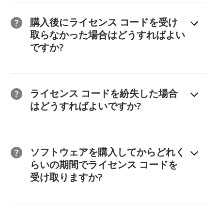
が届きます。 」このメールには、サブスクリプション
解決策 1:
入力の正確性を確認する: ライセンスを取得し
れます。
の管理に関するガイダンスが記載されています。
購入後にライセンス コードを受け
た電子メールとライセンス コードを正しく入力し、入
取らなかった場合はどうすればよい
力エラーを回避していることを確認します。間違いを防
(3) ソフトウェアの購入時に使用したメール アドレスを
(3) サブスクリプションの有効期限が切れる 7 日前に、
ですか?
ぐため、「www.ireashare.com/ でのご注文: 製品およ
入力し、ライセンス コードをコピーして空欄に貼り付
2Checkout (現 Verifone) から no-
解決策 1:
注文完了ページでライセンス コードを確認す
び支払い情報」というタイトルの確認メールからライセ
けます。
reply@2checkout.com に更新通知が届きます。電子メ
る: 注文完了後、支払いプラットフォーム 2Checkout
ンス コードをコピーして貼り付けてください。
(4) 最後に「登録」をクリックします。これでソフト​​ウ
ールの件名は「更新通知」となり、今後のサブスクリプ
ライセンス コードを紛失した場合
(現在は Verifone) の「注文完了」ページでライセンス
ェアが正常に登録されます。
ションの有効期限と更新オプションについて警告しま
はどうすればよいですか?
コードを直接確認できます。
解決策 2:
間違った注文についてサポートに連絡する: 誤
す。
購入後の注文完了ページでライセンス コードを保存す
って間違った製品を注文した場合は、
解決策 2:
電子メールでライセンス コードを受け取る: 注
るのを忘れた場合、またはライセンス コードが含まれ
support@ireashare.com までご連絡ください。
当社の返金ポリシーに従って返金を受ける資格があり、
ソフトウェアを購入してからどれく
文が完了するとすぐに、ライセンス コードが記載され
ている support@2checkout.com からの注文確認メー
解決策 3:
プログラム名を確認する: 購入したものと同じ
リクエストを希望する場合は、当社の返金ポリシーに記
らいの期間でライセンス コードを
た電子メールが送信されます。受信箱とスパム フォル
ルを誤って削除した場合は、次の解決策を通じてライセ
プログラムを使用していることを確認します。間違った
載されているガイドを参照してください。できるだけ早
受け取りますか?
ダーに、support@2checkout.com からの
ンス コードを取得できます。
製品をダウンロードした場合は、Web サイトから正し
く処理させていただきます。
注文後、すぐに注文完了ページでライセンス コードを
「www.ireashare.com/ でのご注文: 製品と支払い情
解決策 1:
支払いプラットフォームでライセンス コード
いバージョンを再ダウンロードしてください。
確認できます。ソフトウェアを登録するには、必ずライ
報」という件名の電子メールがないか必ずご確認くださ
を確認する - 2Checkout (現在は Verifone):