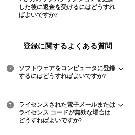
(5) 最後に「定期購読の自動更新を停止する」をタップ
その後、support@ireashare.com まで電子メールでご
請が承認されてから 20 日以内に払い戻しを受け取って
した後に返金を受けるにはどうすれ
して確定します。
連絡いただき、返金を受けたい製品の名前、注文のトラ
いない場合は、support@ireashare.com までご連絡く
ばよいですか?
ンザクション ID、製品の購入に使用した電子メール ア
ださい。
弊社の
返金ポリシー
に従い、自動更新製品の返金はサポ
さらに、サブスクリプションをキャンセルするには、
ドレス、およびその理由を書き留めてください。返金を
ート対象外となりますので、あらかじめご了承くださ
support@ireashare.com 宛ての電子メールでサポート
受けたいと考えています。返金リクエストには1営業日
登録に関するよくある質問
い。その理由は次のとおりです。
チームに連絡することもできます。1 営業日以内に返答
以内に対応させていただきます。
(1) iReaShare から注文するときに、自動更新サービス
いたします。
をオンまたはオフにするオプションがあります。有効に
ソフトウェアをコンピュータに登録
することを選択すると、自動更新サービスを有効にする
するにはどうすればよいですか?
ことに同意したことになります。
(1) 購入したソフトウェアをパソコンにインストールし
て起動し、右上メニューの「鍵」アイコンをタップしま
(2) ご注文が完了すると、すぐに支払いプラットフォー
ライセンスされた電子メールまたは
す。
ムである 2Checkout (現 Verifone) から
ライセンス コードが無効な場合は
support@2checkout.com に「www.ireashare.com で
どうすればよいですか?
(2) 次に、下部にある「登録」オプションをクリックし
のご注文の製品と支払い情報」という件名の電子メール
参考までに 3 つの解決策を示します。
ます。登録に関するポップアップ ウィンドウが表示さ