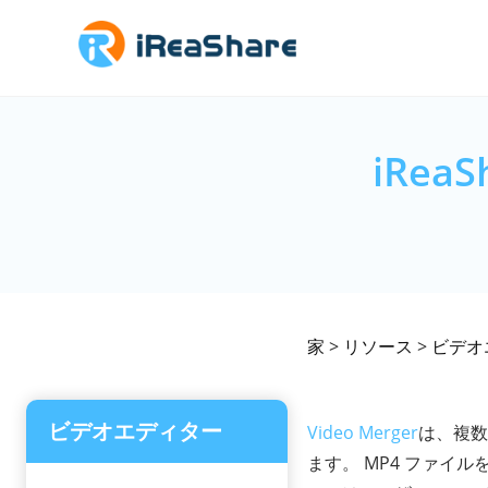
iRe
家
>
リソース
>
ビデオ
ビデオエディター
Video Merger
は、複数
ます。 MP4 ファ