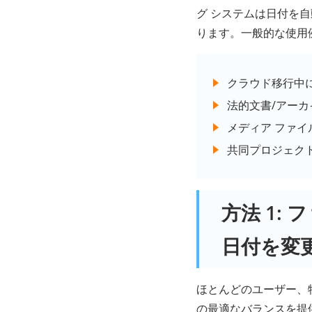
グ システムは日付を
ります。一般的な使用
クラウド移行中
法的文書/アー
メディア ファ
共同プロジェク
方法 1:
日付を変更
ほとんどのユーザー、
の最適なバランスを提