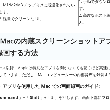
1. 手動でダウ
1. M1/M2/M3 チップ向けに最適化されてい
す。
ます。
2. 高度なポス
2. 軽量でクリーンな UI。
ん。
：Macの内蔵スクリーンショットア
録画する方法
eのリリース以降、Appleは特別なアプリを開かなくても驚くほど高
しています。ただし、Macコンピューターの内部音声を録音す
 アプリを使用した Mac での画面録画のガイド:
Command
」+「
Shift
」+「
5
」を押します。画面下部にフロ
。