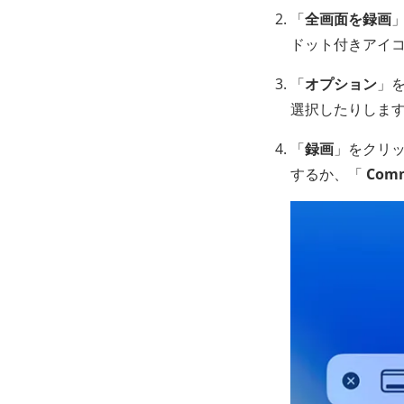
「
全画面を録画
ドット付きアイ
「
オプション
」
選択したりしま
「
録画
」をクリ
するか、「
Com