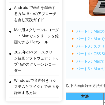
Android で画面を録画す
る方法: 5 つのアプローチ
を含む実践ガイド
Mac用スクリーンレコーダ
パート1：Ma
ー：Macでスクリーンを録
パート2：MacでQ
画できる12のツール
パート3：スクリ
2026年のベストスクリー
パート4：OBS S
ン録画ソフトウェア：トッ
パート5：Macで
プ16のスクリーンレコー
パート6：Mac
ダー
Windowsで音声付き（シ
以下の画面録画方法の
ステムとマイク）で画面を
録画する方法
方法