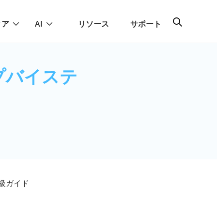
ィア
AI
リソース
サポート
プバイステ
級ガイド