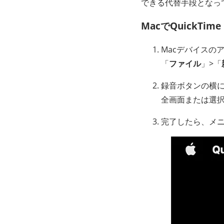
できる代替手段となっ
MacでQuickTi
Macデバイスのア
「
ファイル
」>「
録音ボタンの横
全画面または選
完了したら、メ