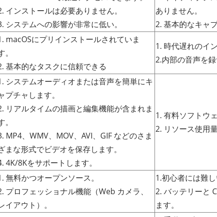
2. インストールは必要ありません。
ありません。
3. システムへの影響が非常に低い。
2. 基本的なキ
1. macOSにプリインストールされていま
1. 時代遅れの
す。
2.内部の音声を
2. 基本的なタスクに信頼できる
1. システムオーディオまたは音声を簡単にキ
ャプチャします。
2. リアルタイムの描画と編集機能が含まれま
1. 有料ソフト
す。
2. リソース使用
3. MP4、WMV、MOV、AVI、GIF などのさま
ざまな形式でビデオを保存します。
4. 4K/8Kをサポートします。
1. 無料かつオープンソース。
1.初心者には難
2. プロフェッショナル機能（Web カメラ、
2. バッテリーと
レイアウト）。
ます。