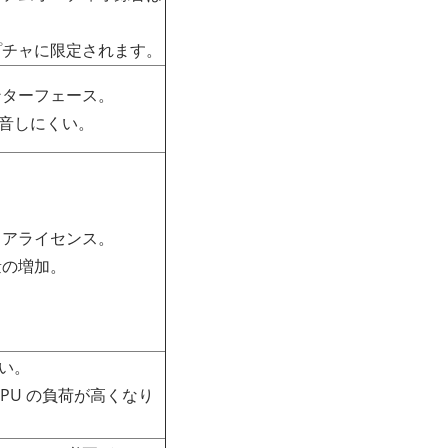
ャプチャに限定されます。
インターフェース。
録音しにくい。
ウェアライセンス。
量の増加。
しい。
 CPU の負荷が高くなり