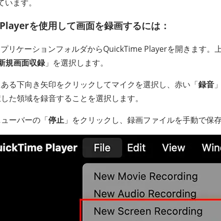
ています。
me Playerを使用して画面を録画するには：
プリケーションフォルダからQuickTime Playerを開きま
新規画面収録
」を選択します。
にある下向き矢印をクリックしてマイクを選択し、赤い「
録音
択した領域を録音することを選択します。
ニューバーの「
停止
」をクリックし、録画ファイルを手動で保