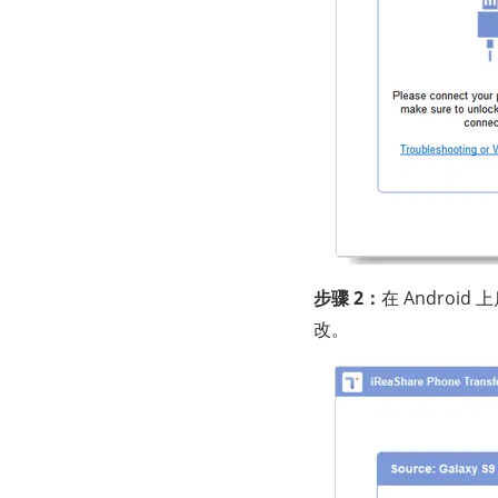
步骤 2：
在 Androi
改。