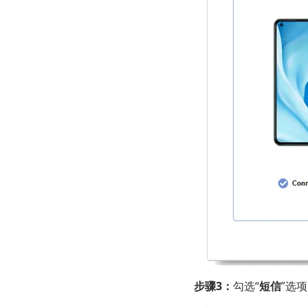
步骤3：
勾选“
短信
”选