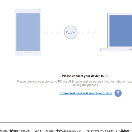
点击“
擦除
”继续。然后点击“
中
”选择级别，并在空白处输入“
删​​除