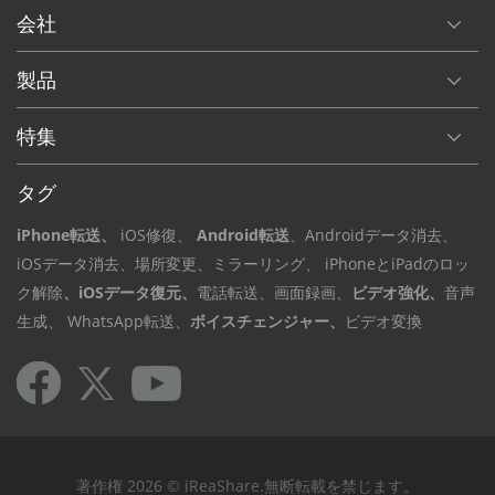
会社
製品
特集
タグ
iPhone転送、
iOS修復、
Android転送
、Androidデータ
消去、
iOSデータ
消去、場所変更
、ミラーリング、
iPhoneとiPadのロッ
ク解除
、iOSデータ復元、
電話転送、
画面録画、
ビデオ強化、
音声
生成、
WhatsApp転送、
ボイスチェンジャー、
ビデオ変換
著作権 2026 © iReaShare.無断転載を禁じます。