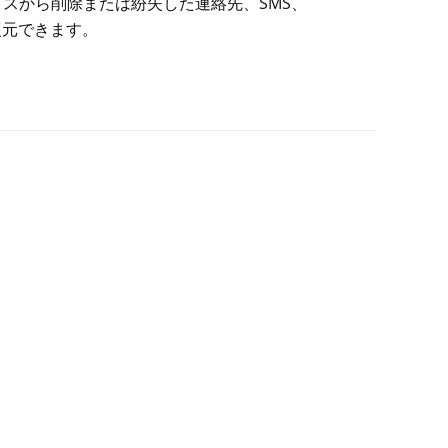
oid デバイスから削除または紛失した連絡先、SMS、
復元できます。