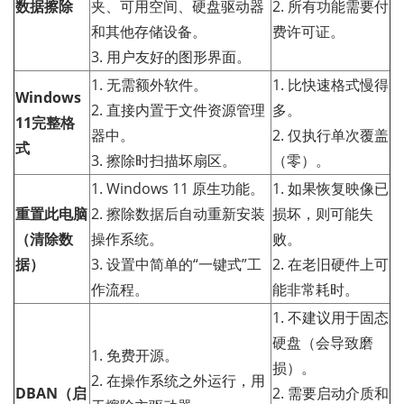
数据擦除
夹、可用空间、硬盘驱动器
2. 所有功能需要付
和其他存储设备。
费许可证。
3. 用户友好的图形界面。
1. 无需额外软件。
1. 比快速格式慢得
Windows
2. 直接内置于文件资源管理
多。
11完整格
器中。
2. 仅执行单次覆盖
式
3. 擦除时扫描坏扇区。
（零）。
1. Windows 11 原生功能。
1. 如果恢复映像已
重置此电脑
2. 擦除数据后自动重新安装
损坏，则可能失
（清除数
操作系统。
败。
据）
3. 设置中简单的“一键式”工
2. 在老旧硬件上可
作流程。
能非常耗时。
1. 不建议用于固态
硬盘（会导致磨
1. 免费开源。
损）。
2. 在操作系统之外运行，用
DBAN（启
2. 需要启动介质和