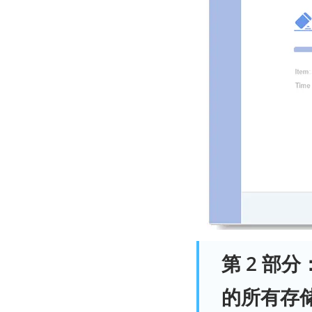
第 2 部
的所有存