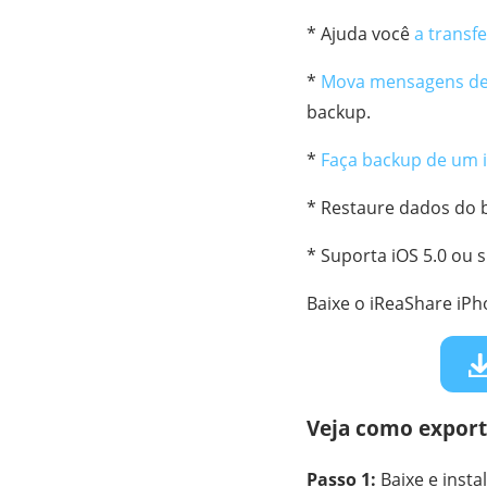
* Ajuda você
a transf
*
Mova mensagens de
backup.
*
Faça backup de um 
* Restaure dados do b
* Suporta iOS 5.0 ou 
Baixe o iReaShare iP
Veja como export
Passo 1:
Baixe e inst