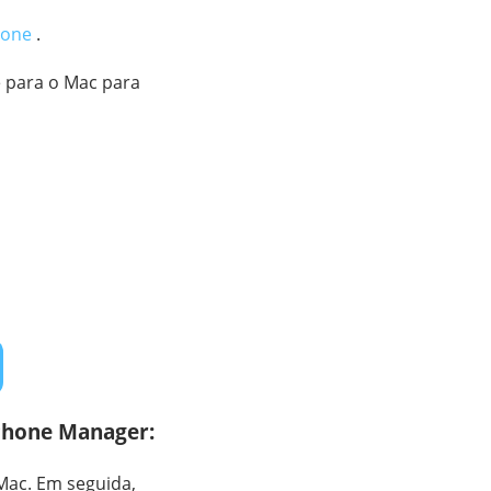
hone
.
e para o Mac para
Phone Manager:
Mac. Em seguida,