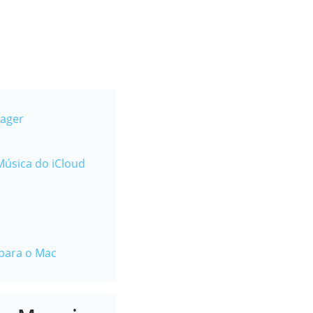
nager
Música do iCloud
 para o Mac