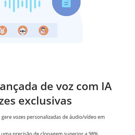
ançada de voz com IA
zes exclusivas
 gere vozes personalizadas de áudio/vídeo em
a uma precisão de clonagem superior a 98%.