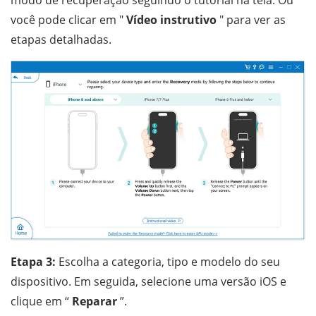
modo de recuperação seguindo o tutorial na tela. Ou
você pode clicar em "
Vídeo instrutivo
" para ver as
etapas detalhadas.
Etapa 3:
Escolha a categoria, tipo e modelo do seu
dispositivo. Em seguida, selecione uma versão iOS e
clique em “
Reparar
”.