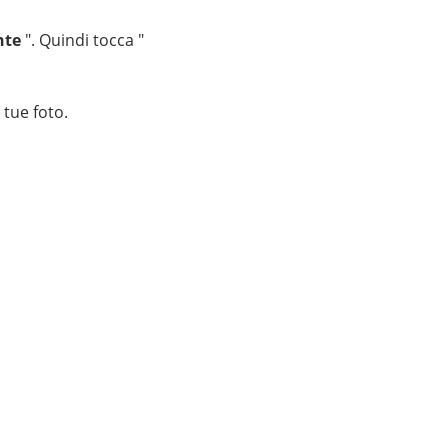
nte
". Quindi tocca "
 tue foto.