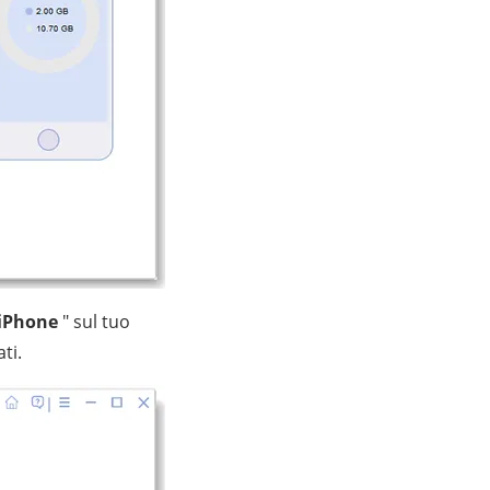
 iPhone
" sul tuo
ti.