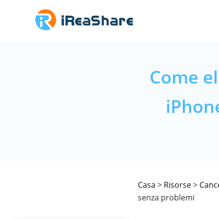
Come el
iPhon
Casa
>
Risorse
>
Cance
senza problemi