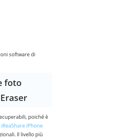
oni software di
 foto
 Eraser
recuperabili, poiché è
e
iReaShare iPhone
nali. Il livello più