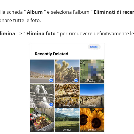
lla scheda "
Album
" e seleziona l'album "
Eliminati di rece
onare tutte le foto.
limina
" > "
Elimina foto
" per rimuovere definitivamente le