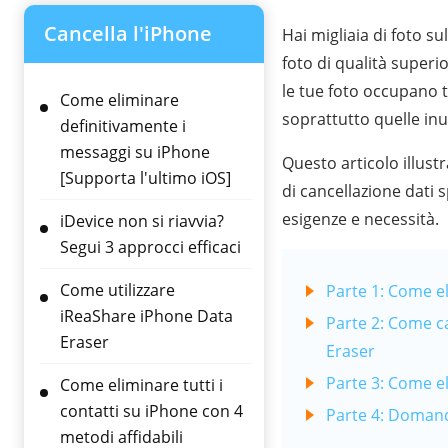
Cancella l'iPhone
Hai migliaia di foto 
foto di qualità superi
le tue foto occupano t
Come eliminare
soprattutto quelle inut
definitivamente i
messaggi su iPhone
Questo articolo illust
[Supporta l'ultimo iOS]
di cancellazione dati 
esigenze e necessità.
iDevice non si riavvia?
Segui 3 approcci efficaci
Come utilizzare
Parte 1: Come el
iReaShare iPhone Data
Parte 2: Come c
Eraser
Eraser
Parte 3: Come e
Come eliminare tutti i
contatti su iPhone con 4
Parte 4: Domande
metodi affidabili