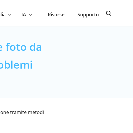
dia
IA
Risorse
Supporto
 foto da
oblemi
hone tramite metodi