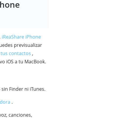
Phone
,
iReaShare iPhone
uedes previsualizar
 tus contactos
,
tivo iOS a tu MacBook.
sin Finder ni iTunes.
adora
.
voz, canciones,