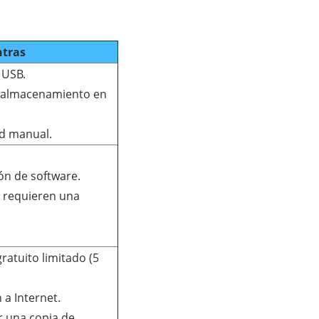
tras
 USB.
e almacenamiento en
ad manual.
ión de software.
s requieren una
atuito limitado (5
 a Internet.
r una copia de