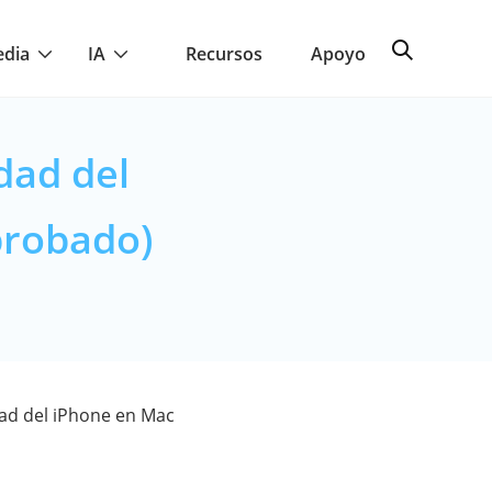
edia
IA
Recursos
Apoyo
dad del
probado)
ad del iPhone en Mac