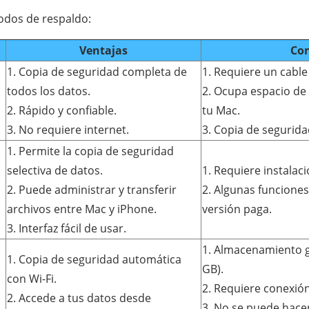
dos de respaldo:
Ventajas
Con
1. Copia de seguridad completa de
1. Requiere un cable
todos los datos.
2. Ocupa espacio d
2. Rápido y confiable.
tu Mac.
3. No requiere internet.
3. Copia de segurid
1. Permite la copia de seguridad
selectiva de datos.
1. Requiere instalac
2. Puede administrar y transferir
2. Algunas funcione
archivos entre Mac y iPhone.
versión paga.
3. Interfaz fácil de usar.
1. Almacenamiento gr
1. Copia de seguridad automática
GB).
con Wi-Fi.
2. Requiere conexión
2. Accede a tus datos desde
3. No se puede hace