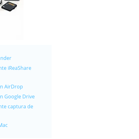
inder
nte iReaShare
on AirDrop
n Google Drive
nte captura de
 Mac