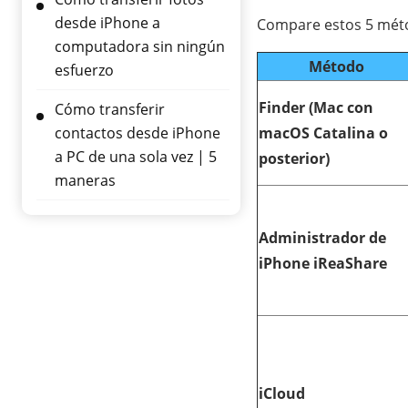
desde iPhone a
Compare estos 5 méto
computadora sin ningún
Método
esfuerzo
Finder (Mac con
Cómo transferir
contactos desde iPhone
macOS Catalina o
a PC de una sola vez | 5
posterior)
maneras
Administrador de
iPhone iReaShare
iCloud